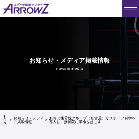
お知らせ・メディア掲載情報
news＆media
T
お知らせ・メディ
あおば接骨院グループ（名古屋）がスポーツ科学を
O
>
>
ア掲載情報
導入し、接骨院に革命を起こす
P